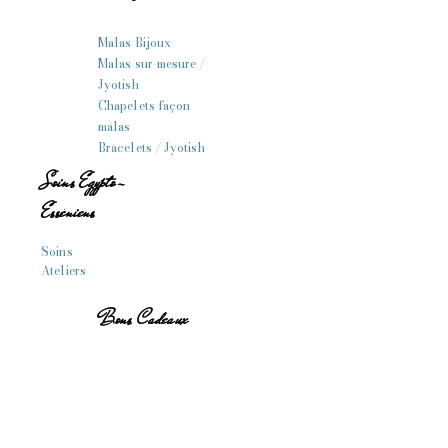
Malas Bijoux
Malas sur-mesure /
Jyotish
Chapelets façon
malas
Bracelets / Jyotish
Soins Egypto-
Esséniens
Soins
Ateliers
Bons Cadeaux
Version Carte à venir
récupérer sur
place/envoi Postale
Version