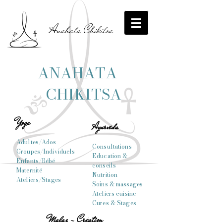
Anahata Chikitsa
ANAHATA
CHIKITSA
Yoga
Ayurvéda
Adultes/Ados
Consultations
Groupes/Individuels
Education &
Enfants/Bébé
conseils
Maternité
Nutrition
Ateliers/Stages
Soins & massages
Ateliers cuisine
Cures & Stages
Malas - Création