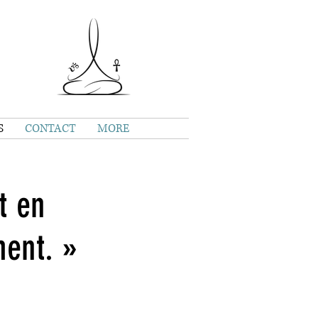
S
CONTACT
MORE
t en
ment. »