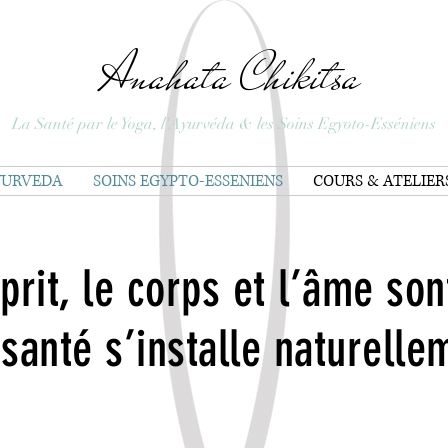
Anahata Chikitsa
La Santé par le Yoga, l'Ayurvéda & les Soins Egyoto-Esséniens
YURVEDA
SOINS EGYPTO-ESSENIENS
COURS & ATELIER
prit, le corps et l’âme son
 santé s’installe naturelle